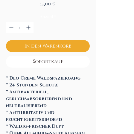
Preis
15,00 €
Anzahl
*
In den Warenkorb
Sofortkauf
* Deo Creme Waldspaziergang
* 24-Stunden-Schutz
* Antibakteriell,
geruchsabsorbierend und -
neutralisierend
* Antiirritativ und
feuchtigkeitsbindend
* Waldig-frischer Duft
* Ohne Aluminiumsalze Alkohol