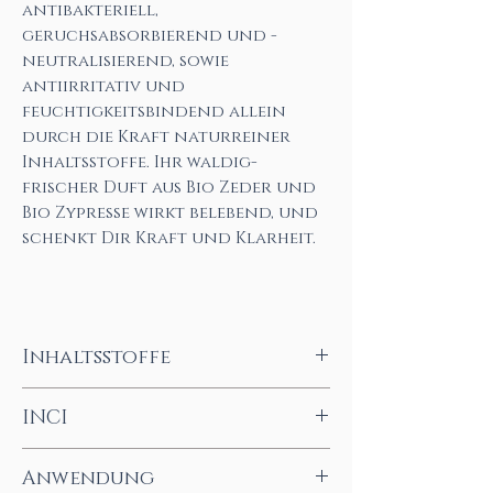
antibakteriell,
geruchsabsorbierend und -
neutralisierend, sowie
antiirritativ und
feuchtigkeitsbindend allein
durch die Kraft naturreiner
Inhaltsstoffe. Ihr waldig-
frischer Duft aus Bio Zeder und
Bio Zypresse wirkt belebend, und
schenkt Dir Kraft und Klarheit.
Inhaltsstoffe
Maisstärke, Kokosfett* bio,
INCI
Natriumbicarbonate, Sheabutter* bio,
Glycerintrilaurat, Andiroba Öl* bio,
Zea Mays (Corn) Starch, Cocos
Anwendung
Glyceryl Behenate, Glycerinstearat,
Nucifera (Coconut) Oil* org, Sodium