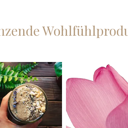
nzende Wohlfühlprod