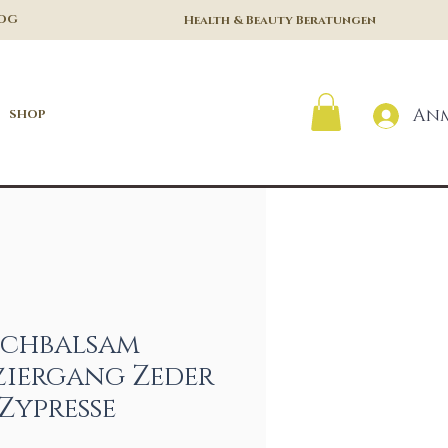
LOG
Health & Beauty Beratungen
An
SHOP
chbalsam
ziergang Zeder
 Zypresse