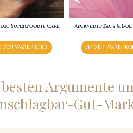
edic Superfoodie Care
Schnellansicht
Ayurvedic Face & Bod
Schnellansicht
n den Warenkorb
In den Warenko
 besten Argumente un
nschlagbar-Gut-Mar