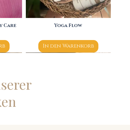
y Care
Yoga Flow
Schnellansicht
rb
In den Warenkorb
serer
ken