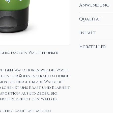
u.a., Chiasamenöl*
Glycerin, Betaine,
Normale Haut, Ans
Anwendung
Rosmarinextrakt* 
Atlantica Bark Oi
Haut, Ölige Haut, 
Glycerincaprylat, 
Fruit Oil* org, Cu
Mischhaut
In die feuchte Hau
Qualität
Natriumanisat, Car
Leaf/Nut/Stem Oil*
abspülen
Citronellol**, Limo
Oil* org, Prunus A
NATRUE Naturkos
Inhalt
* bio = kontrollier
org, Rosmarinus Of
** natürliche Best
Extract* org, Cya
200ml
Hersteller
ätherischer Öle
Gum, Lactic Acid, 
bnis, das den Wald in unser
Gum, Sodium Levul
PRIMAVERA LIFE 
Carrageenan, Gerani
87466 Oy-Mittelb
Limonene**, Linalo
ch den Wald hören wir die Vögel
* bio / *org = kont
uchten der Sonnenstrahlen durch
en die frische klare Waldluft
certified organic cu
nd schenkt uns Kraft und Klarheit.
** natürliche Best
position aus Bio Zeder, Bio
ätherischer Öle / f
erbeere bringt den Wald in
einigt sanft mit milden