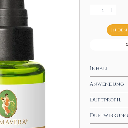
In den
Inhalt
50ml
Anwendung
Nach Bedarf in die
Duftprofil
holzig, würzig
Duftwirkung
erdend