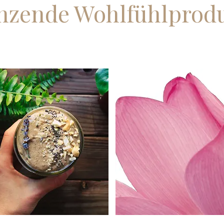
nzende Wohlfühlprod