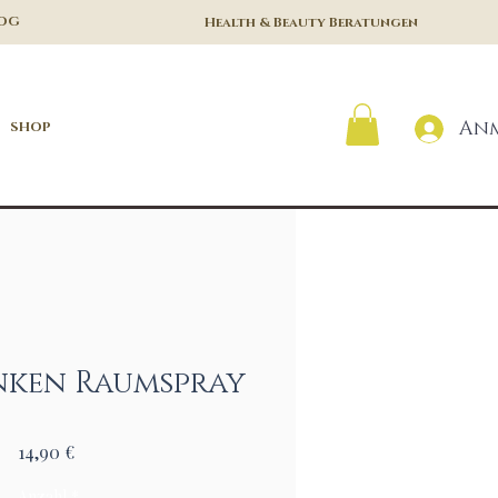
LOG
Health & Beauty Beratungen
An
SHOP
nken Raumspray
Preis
14,90 €
Anzahl
*