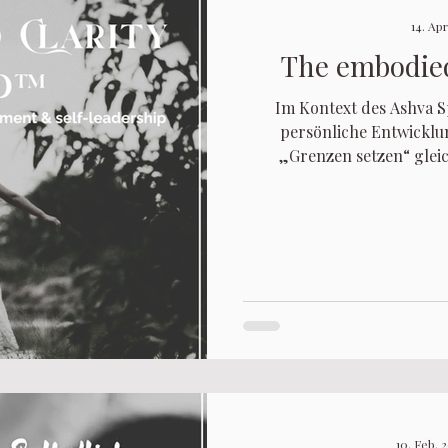
14. Apr
The embodie
Im Kontext des Ashva Sp
persönliche Entwicklu
„Grenzen setzen“ gleic
komplexe zwischenmenschl
ein individue
10. Feb. 