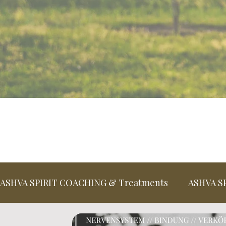
ASHVA SPIRIT COACHING & Treatments
ASHVA S
Embodied Clarity Method™
THE ASHVA SPIR