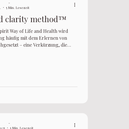
-
.
5 Min. Lesezeit
d clarity method™
irit Way of Life and Health wird
ng häufig mit dem Erlernen von
hgesetzt – eine Verkürzung, die
iche und innere Dynamiken oft auf
lles Defizit reduziert.
-
2025
5 Min. Lesezeit