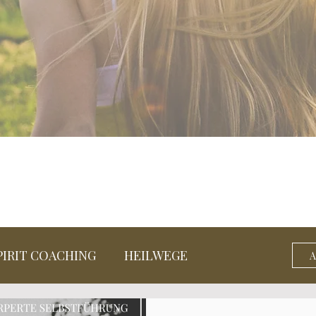
PIRIT COACHING
HEILWEGE
A
IT WAYS
BREATHWORK