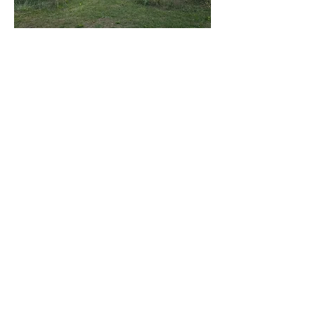
Eine Zeit der
Entscheidung
Die Corona-Zeit stellte auch
Landpracht vor eine existentielle
Frage. Über Monate war unklar, ob
wir diesen Ort würden halten
können. Einnahmen brachen weg,
Perspektiven fehlten – und
zeitweise stand alles, was wir
aufgebaut hatten, auf der Kippe.
In dieser Phase wurde deutlich:
Aufgeben war keine Option. Aus
Verantwortung für den Hof, die
Tiere und das gewachsene Leben
hier entstand die Entscheidung,
neue Wege zu gehen. Ich begann,
genauer hinzuhören – auf das,
was tragfähig war, auf Erfahrung,
Präsenz und die Kraft dieses