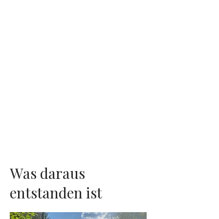
Ortes.
Mit großer Willenskraft und
Klarheit entwickelte sich daraus
Ashva Spirit Way. Die Arbeit mit
Pferden, Natur und bewusster
Wahrnehmung wurde zu einem
Angebot, das nicht nur Menschen
begleitet, sondern zugleich half,
Landpracht zu erhalten.
Diese Zeit hat uns geprägt. Sie
hat gezeigt, wie viel Kraft
entsteht, wenn Verantwortung,
innere Überzeugung und der
Mut zur Veränderung
zusammenkommen.
Was daraus
entstanden ist