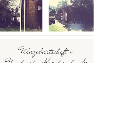
Wurzelwirtschaft -
Naschgarten,Kräuterecken &
Blütenzauber
Auf drei Hektar Land treffen
Naturkosmos, ökologischer
Landschaftsbau, Mischkultur und
Intuitivgärtnerei aufeinander
und bilden ein ganz eigenes