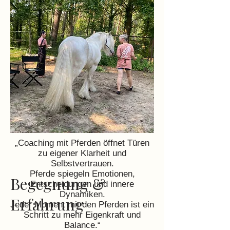
„Coaching mit Pferden öffnet Türen
zu eigener Klarheit und
Selbstvertrauen.
Pferde spiegeln Emotionen,
Begegnung &
Entscheidungen und innere
Dynamiken.
Erfahrung
Jeder Moment mit den Pferden ist ein
Schritt zu mehr Eigenkraft und
Balance.“