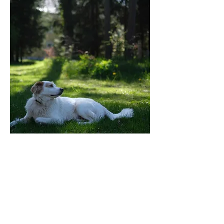
(oder: Wie aus zwei
Stadtmenschen plötzlich
Hofmenschen wurden)
„Wir sind zwei Menschen, die von
der Stadt aufs Land gekommen
sind, weil wir spürten: Leben
braucht Weite, Natur, Verbindung.