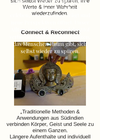
finden. Sie teilen Erfahrungen,
sich selbst wieder zu spüren, ihre
Werte & inner Wahrheit
nehmen Impulse mit und
wiederzufinden.
erleben, wie Austausch trägt und
neue Perspektiven öffnet. Unser
Alltag, mein Wirken und der Hof
Connect & Reconnect
verbinden sich zu einem Ganzen,
das Menschen Raum gibt, sich
selbst wieder zu spüren.
„Traditionelle Methoden &
Anwendungen aus Südindien
verbinden Körper, Geist und Seele zu
einem Ganzen.
Längere Aufenthalte und individuell