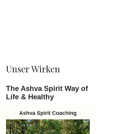
Verantwortung und Verbundenheit
heraus weiterzugehen.
Genau diese Haltung – getragen
von Präsenz, Bodenständigkeit
und nachhaltigem Sinn – bestimmt
heute unser Wirken und lädt ein,
Teil dieser lebendigen
Hofgeschichte zu werden.
Unser Wirken
The Ashva Spirit Way of
Life & Healthy
Ashva Spirit Coaching