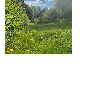
„Was uns getragen hat“
Was wir erlebt haben, hat uns
nicht nur geprägt – sondern
geformt.
Die Phase der Unsicherheit und
des Umbruchs hat gezeigt, wie
stark die Verbindung zwischen
Ort, Menschen und Tieren ist. Ihre
Kraft hat uns gelehrt, nicht nur zu
bestehen, sondern aus