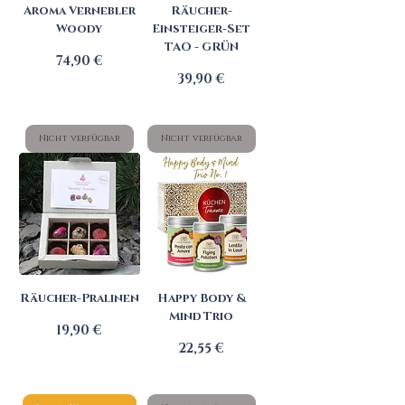
Aroma Vernebler
Räucher-
Woody
Einsteiger-Set
TAO - GRÜN
Preis
74,90 €
Preis
39,90 €
Nicht verfügbar
Nicht verfügbar
Räucher-Pralinen
Happy Body &
Mind Trio
Preis
19,90 €
Preis
22,55 €