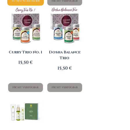
In den Warenkorb
Nicht verfügbar
Curry Trio No. 1
Dosha Balance
Trio
Preis
15,50 €
Preis
15,50 €
Nicht verfügbar
Nicht verfügbar