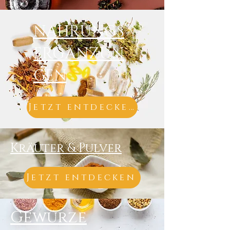
NAHRUNGS
ERGÄNZUN
GEN
Jetzt entdecken
Kräuter & Pulver
Jetzt entdecken
Gewürze