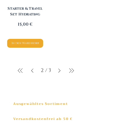
Starter & Travel
Set Hydrating
Preis
15,00 €
In den Warenkorb
2
/
3
Ausgewähltes Sortiment
Versandkostenfrei ab 50 €