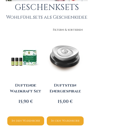
GESCHENKSETS
Wohlfühl.sets als Geschenkidee
Filtern & sortieren
Duftende
Duftstein
Waldkraft Set
Energiespirale
Preis
Preis
15,90 €
15,00 €
In den Warenkorb
In den Warenkorb