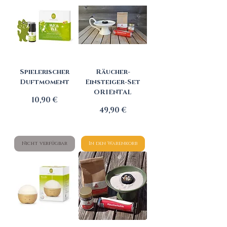
Spielerischer
Räucher-
Duftmoment
Einsteiger-Set
ORIENTAL
Preis
10,90 €
Preis
49,90 €
Nicht verfügbar
In den Warenkorb