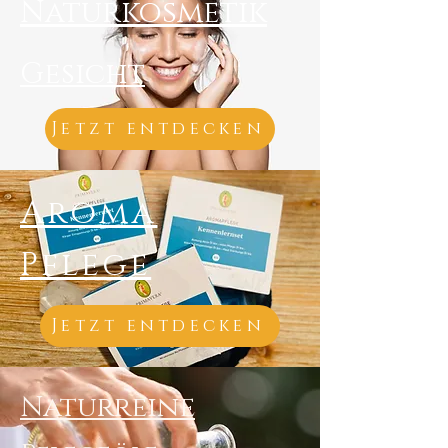
Naturkosmetik
Gesicht
Jetzt entdecken
Aroma
Pflege
Jetzt entdecken
Naturreine