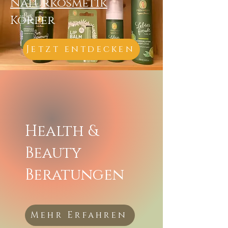
Naturkosmetik
Körper
Jetzt entdecken
Health &
Beauty
Beratungen
Mehr Erfahren