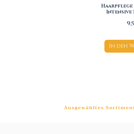
Haarpflege
Intensive
Pr
9,
In den 
Ausgewähltes Sortimen