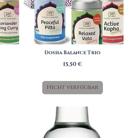
Dosha Balance Trio
Preis
15,50 €
Nicht verfügbar