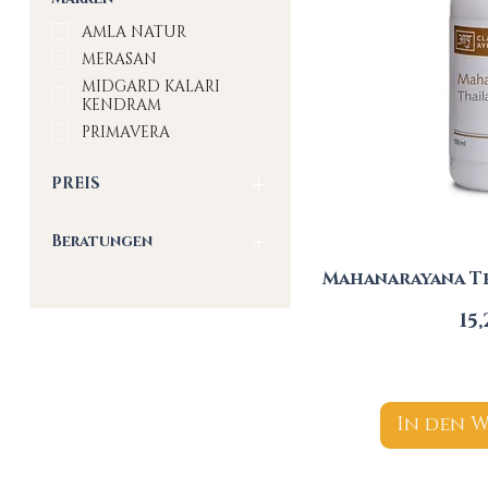
AMLA NATUR
MERASAN
MIDGARD KALARI
KENDRAM
PRIMAVERA
PREIS
Beratungen
4 €
55 €
BERATUNGEN
Mahanarayana Th
Pr
15
In den 