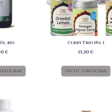
öl, bio
Curry Trio No. 1
eis
Preis
50 €
15,50 €
erfügbar
Nicht verfügbar