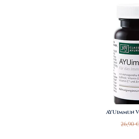
AYUimmun V
Stand
26,90 