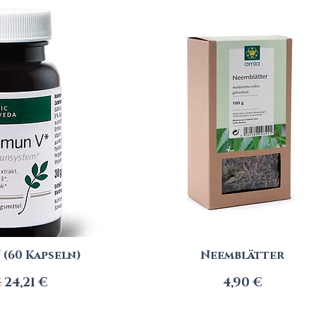
 (60 Kapseln)
Neemblätter
ardpreis
Sale-Preis
Preis
€
24,21 €
4,90 €