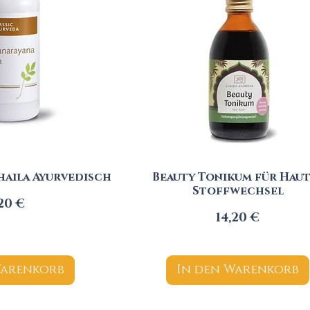
aila Ayurvedisch
Beauty Tonikum für Haut
Stoffwechsel
eis
,20 €
Preis
14,20 €
Warenkorb
In den Warenkorb