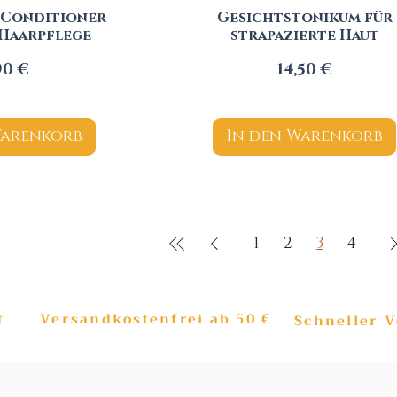
 Conditioner
Gesichtstonikum für
 Haarpflege
strapazierte Haut
eis
Preis
90 €
14,50 €
Warenkorb
In den Warenkorb
1
2
3
4
t
Versandkostenfrei ab 50 €
Schneller 