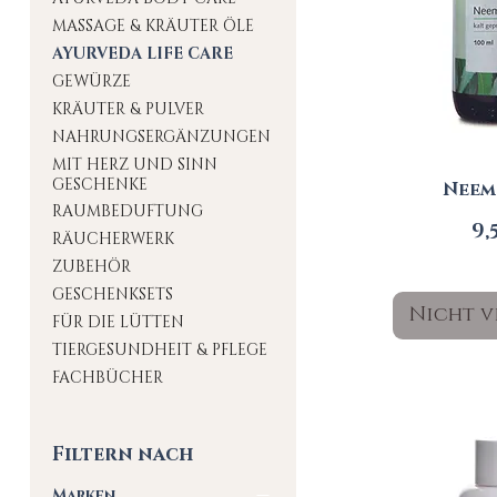
MASSAGE & KRÄUTER ÖLE
AYURVEDA LIFE CARE
GEWÜRZE
KRÄUTER & PULVER
NAHRUNGSERGÄNZUNGEN
MIT HERZ UND SINN
GESCHENKE
Neem
RAUMBEDUFTUNG
Pr
9,
RÄUCHERWERK
ZUBEHÖR
GESCHENKSETS
Nicht v
FÜR DIE LÜTTEN
TIERGESUNDHEIT & PFLEGE
FACHBÜCHER
Filtern nach
Marken